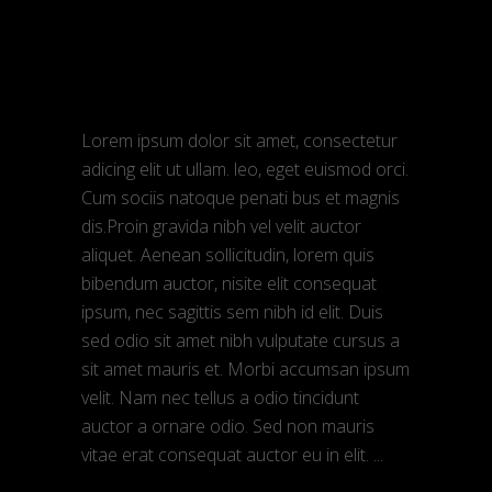
áudio
admin
Março 9, 2018
Interview
Lawyer lifestyle
Lorem ipsum dolor sit amet, consectetur
adicing elit ut ullam. leo, eget euismod orci.
Cum sociis natoque penati bus et magnis
dis.Proin gravida nibh vel velit auctor
aliquet. Aenean sollicitudin, lorem quis
bibendum auctor, nisite elit consequat
ipsum, nec sagittis sem nibh id elit. Duis
sed odio sit amet nibh vulputate cursus a
sit amet mauris et. Morbi accumsan ipsum
velit. Nam nec tellus a odio tincidunt
auctor a ornare odio. Sed non mauris
vitae erat consequat auctor eu in elit.