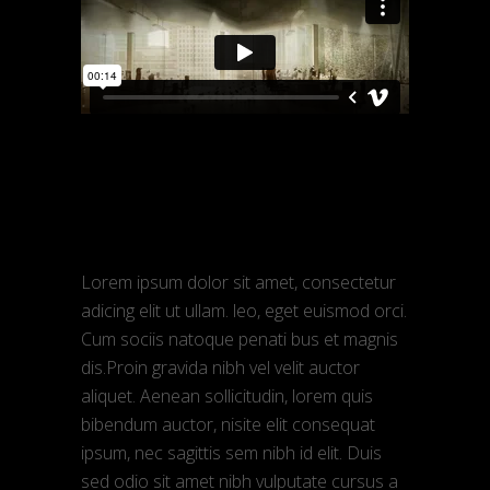
admin
Março 9, 2018
Interview
Time for action
Lorem ipsum dolor sit amet, consectetur
adicing elit ut ullam. leo, eget euismod orci.
Cum sociis natoque penati bus et magnis
dis.Proin gravida nibh vel velit auctor
aliquet. Aenean sollicitudin, lorem quis
bibendum auctor, nisite elit consequat
ipsum, nec sagittis sem nibh id elit. Duis
sed odio sit amet nibh vulputate cursus a