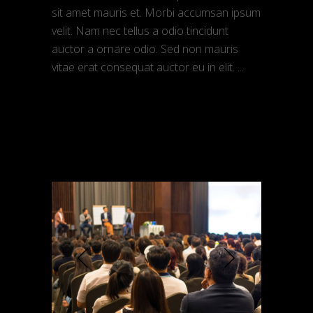
sit amet mauris et. Morbi accumsan ipsum
velit. Nam nec tellus a odio tincidunt
auctor a ornare odio. Sed non mauris
vitae erat consequat auctor eu in elit.
READ MORE