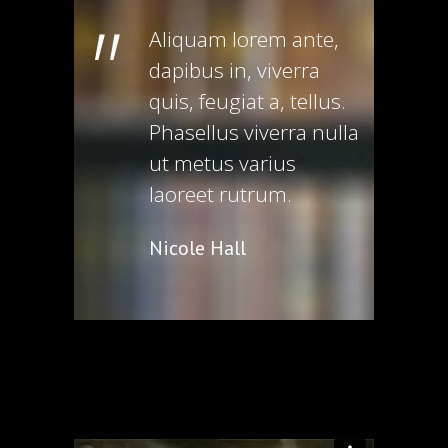
"
Aliquam lorem ante,
dapibus in, viverra
quis, feugiat a, tellus.
Phasellus viverra nulla
ut metus varius
laoreet rutrum.
Nicole Hall