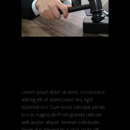
admin
Março 9, 2018
Advertisements
Law school
programs
Lorem ipsum dolor sit amet, consectetur
adicing elit ut ullamcorper. leo, eget
euismod orci. Cum sociis natoque penati
bus et magnis dis.Proin gravida nibh vel
velit auctor aliquet. Aenean sollicitudin,
lorem quis bibendum auctor, nisite elit