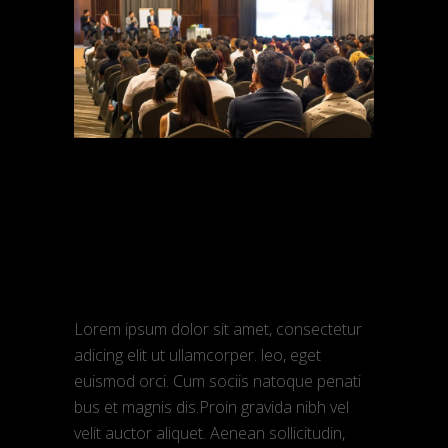
admin
Março 9, 2018
Business trips
What lawyers
need
Lorem ipsum dolor sit amet, consectetur
adicing elit ut ullamcorper. leo, eget
euismod orci. Cum sociis natoque penati
bus et magnis dis.Proin gravida nibh vel
velit auctor aliquet. Aenean sollicitudin,