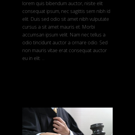
lorem quis bibendum auctor, nisite elit
consequat ipsum, nec sagittis sem nibh id
elit. Duis sed odio sit amet nibh vulputate
cursus a sit amet mauris et. Morbi
accumsan ipsum velit. Nam nec tellus a
odio tincidunt auctor a ornare odio. Sed
non mauris vitae erat consequat auctor
eu in elit.
READ MORE